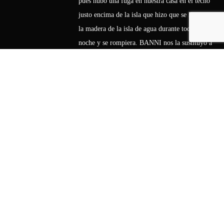
pues hubo una fuga en nuestra casa en el techo
justo encima de la isla que hizo que se hinchara
la madera de la isla de agua durante toda la
noche y se rompiera. BANNI nos la sustituyo a
los dos días (o sea que volvió a cortar madera y
a lacarla en un tiempo record). Estamos muy
satisfechos de haber hecho nuestra cocina con
ellos.»
Romain
COCINA EN LA ZONA DE
PEDRALBES DE BARCELONA
Proyecto de reforma de cocina (*) de un piso de
la zona alta de Barcelona. La pareja está mucho
tiempo fuera de casa pero un “must” del
proyecto era realizar un espacio acogedor,