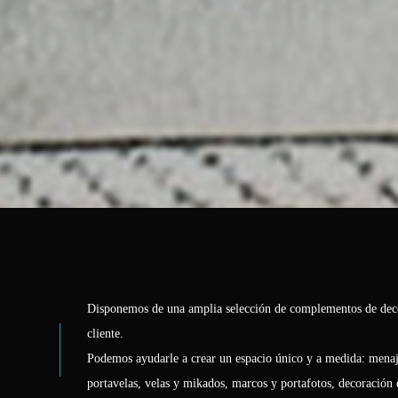
Disponemos de una amplia selección de complementos de decor
cliente.
Podemos ayudarle a crear un espacio único y a medida: menaje 
portavelas, velas y mikados, marcos y portafotos, decoración d