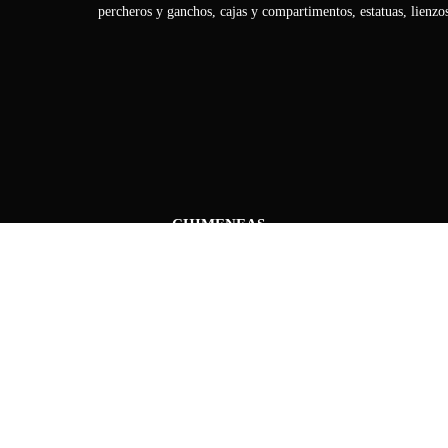
percheros y ganchos, cajas y compartimentos, estatuas, lienzo
CHIMENEAS