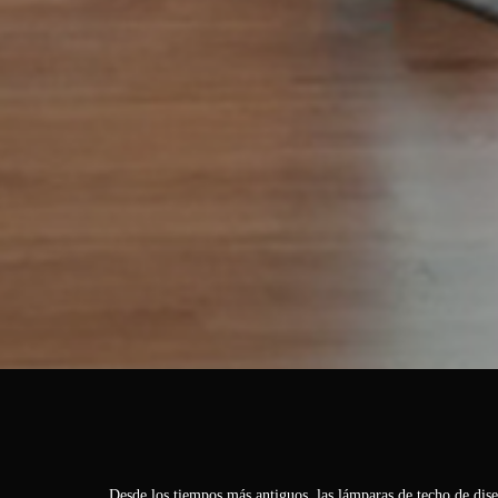
Desde los tiempos más antiguos, las lámparas de techo de dis