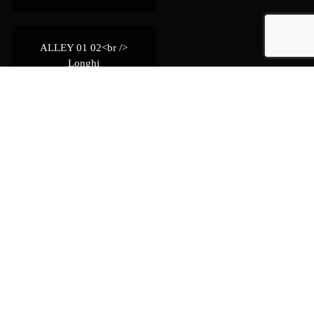
ALLEY 01 02<br />
Longhi
SPARK 03<br /> Longhi
SPARK 02<br /> Longhi
SPARK 01<br /> Longhi