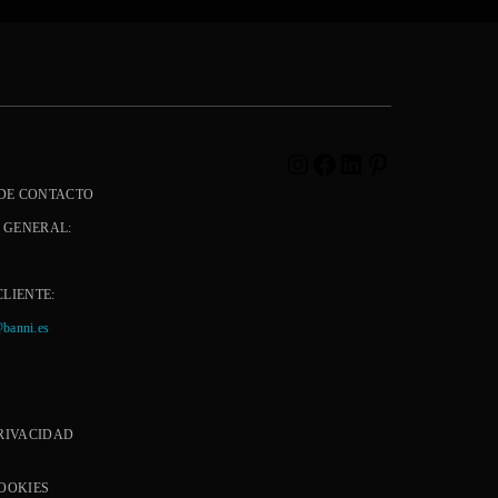
Instagram
Facebook
LinkedIn
Pinterest
DE CONTACTO
 GENERAL:
CLIENTE:
@banni.es
PRIVACIDAD
COOKIES