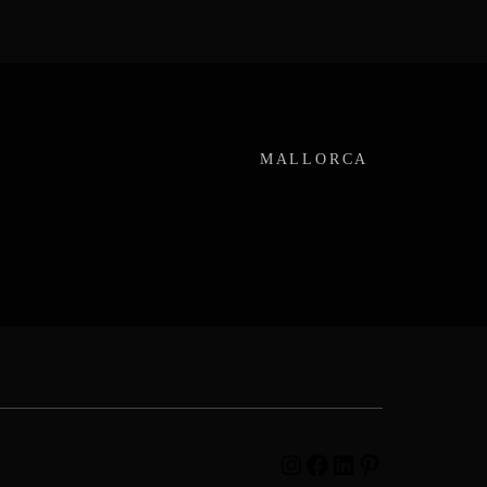
MALLORCA
Instagram
Facebook
LinkedIn
Pinterest