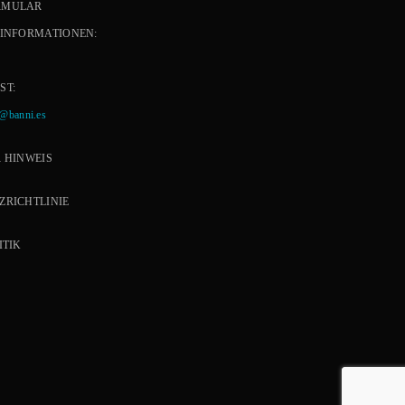
RMULAR
 INFORMATIONEN:
ST:
e@banni.es
 HINWEIS
ZRICHTLINIE
ITIK