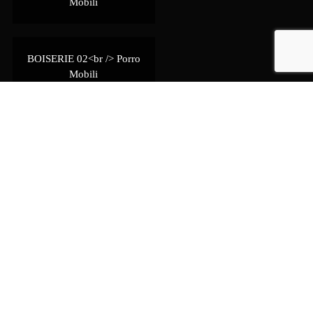
Mobili
BOISERIE 02<br /> Porro
Mobili
BOISERIE 03<br /> Porro
Mobili
BOISERIE 04<br /> Porro
Mobili
BOUTIQUE MAST 01<br
/> Porro Mobili.