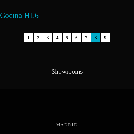
Cocina HL6
1
2
3
4
5
6
7
8
9
Showrooms
MADRID