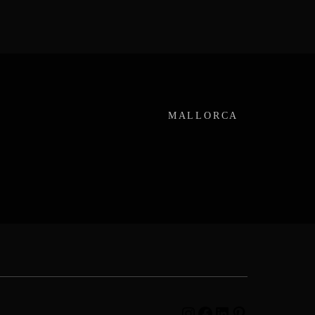
MALLORCA
Instagram
Facebook
LinkedIn
Pinterest